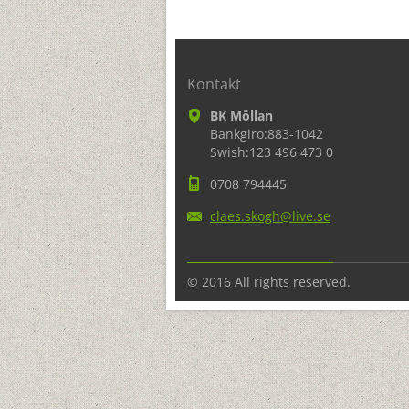
Kontakt
BK Möllan
Bankgiro:883-1042
Swish:123 496 473 0
0708 794445
claes.sk
ogh@live
.se
© 2016 All rights reserved.