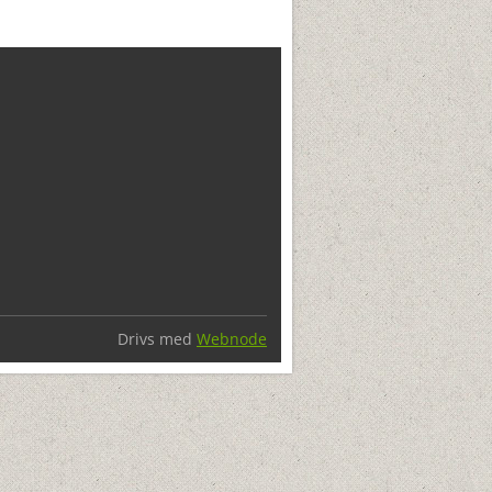
Drivs med
Webnode