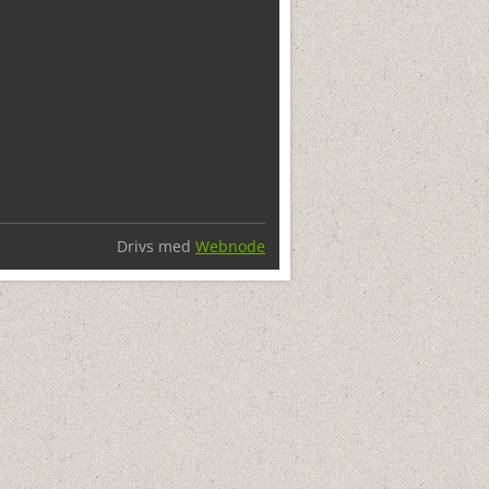
Drivs med
Webnode