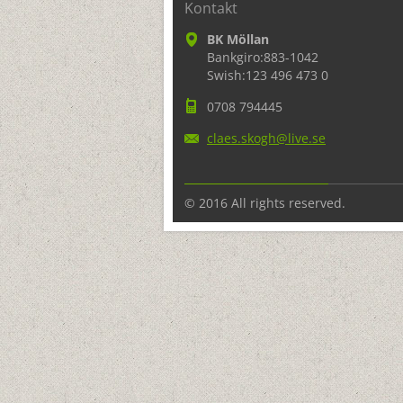
Kontakt
BK Möllan
Bankgiro:883-1042
Swish:123 496 473 0
0708 794445
claes.sk
ogh@live
.se
© 2016 All rights reserved.