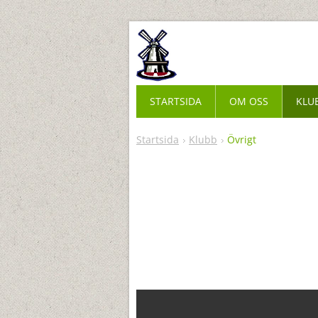
STARTSIDA
OM OSS
KLU
Startsida
Klubb
Övrigt