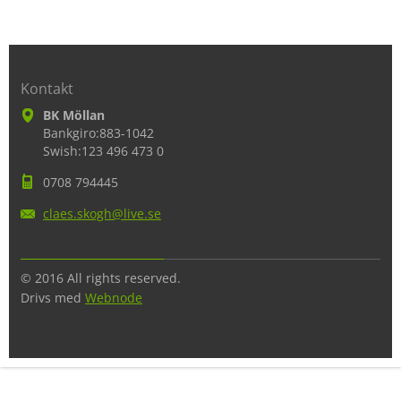
Kontakt
BK Möllan
Bankgiro:883-1042
Swish:123 496 473 0
0708 794445
claes.sk
ogh@live
.se
© 2016 All rights reserved.
Drivs med
Webnode