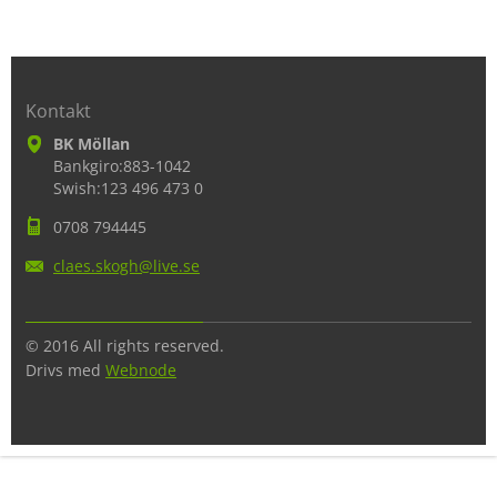
Kontakt
BK Möllan
Bankgiro:883-1042
Swish:123 496 473 0
0708 794445
claes.sk
ogh@live
.se
© 2016 All rights reserved.
Drivs med
Webnode