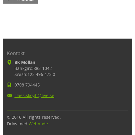
Kontakt
BK Möllan
Bankgiro:883-1042
Swish:123 496 473 0
0708 794445
claes.sk
ogh@live
.se
© 2016 All rights reserved.
Drivs med
Webnode