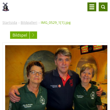
Startsida
Bildgalleri
IMG_0529_1[1].jpg
Bildspel