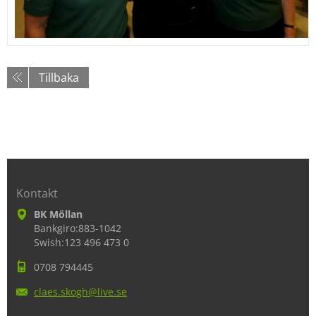
Tillbaka
Kontakt
BK Möllan
Bankgiro:883-1042
Swish:123 496 473 0
0708 794445
claes.sk
ogh@live
.se